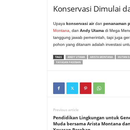
Konservasi Dimulai da
Upaya
konservasi air
dan
penanaman 
Montana
, dan
Andy Utama
di Mega Mend
tanggung jawab pemerintah, tapi juga gera
pohon yang ditanam adalah investasi unt
TAGS
ANDY UTAMA
ARISTA MONTANA
HUTAN D
YAYASAN PASEBAN
Previous article
Pendidikan Lingkungan untuk Gene
Muda bersama Arista Montana da
Yayasan Paseban