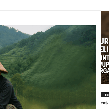
BE
Andy