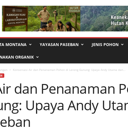
STA MONTANA
YAYASAN PASEBAN
JENIS POHON
RNAKAN ORGANIK
ungan
Konservasi Air dan Penanaman Pohon di Lereng Gunung: Upaya Andy Utama dan...
AN
Air dan Penanaman P
ung: Upaya Andy Uta
seban