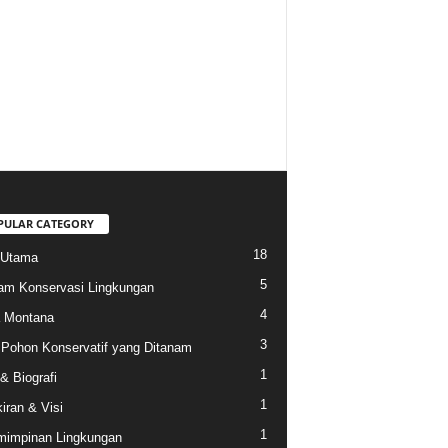
PULAR CATEGORY
18
 Utama
5
am Konservasi Lingkungan
4
a Montana
3
 Pohon Konservatif yang Ditanam
1
 & Biografi
1
iran & Visi
1
impinan Lingkungan