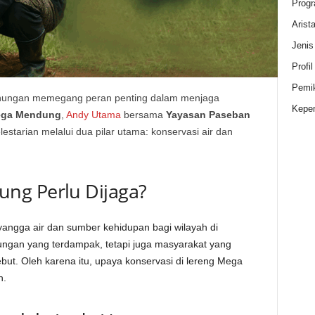
Progr
Arist
Jenis
Profil
Pemik
nungan memegang peran penting dalam menjaga
Kepe
ga Mendung
,
Andy Utama
bersama
Yayasan Paseban
estarian melalui dua pilar utama: konservasi air dan
ng Perlu Dijaga?
ngga air dan sumber kehidupan bagi wilayah di
ungan yang terdampak, tetapi juga masyarakat yang
ut. Oleh karena itu, upaya konservasi di lereng Mega
n.