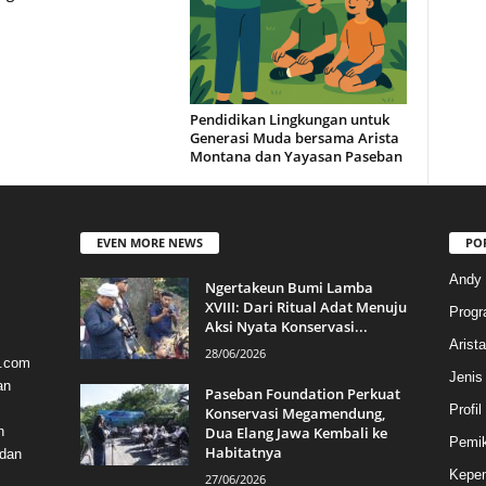
Pendidikan Lingkungan untuk
Generasi Muda bersama Arista
Montana dan Yayasan Paseban
EVEN MORE NEWS
PO
Andy
Ngertakeun Bumi Lamba
XVIII: Dari Ritual Adat Menuju
Progr
Aksi Nyata Konservasi...
Arist
28/06/2026
a.com
Jenis
an
Paseban Foundation Perkuat
Profil
Konservasi Megamendung,
Dua Elang Jawa Kembali ke
n
Pemik
Habitatnya
 dan
Kepem
27/06/2026