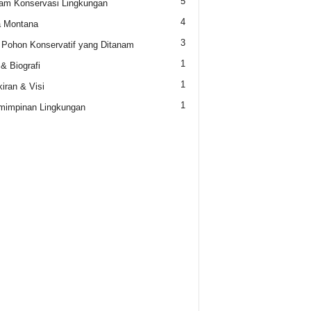
5
am Konservasi Lingkungan
4
a Montana
3
 Pohon Konservatif yang Ditanam
1
 & Biografi
1
iran & Visi
1
mimpinan Lingkungan