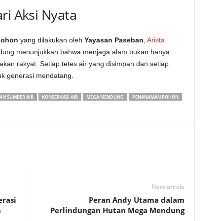
ri Aksi Nyata
pohon
yang dilakukan oleh
Yayasan Paseban
,
Arista
ung menunjukkan bahwa menjaga alam bukan hanya
kan rakyat. Setiap tetes air yang disimpan dan setiap
uk generasi mendatang.
AN SUMBER AIR
KONSERVASI AIR
MEGA MENDUNG
PENANAMAN POHON
Next article
rasi
Peran Andy Utama dalam
n
Perlindungan Hutan Mega Mendung