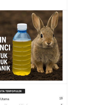
RITA TERPOPULER
18
 Utama