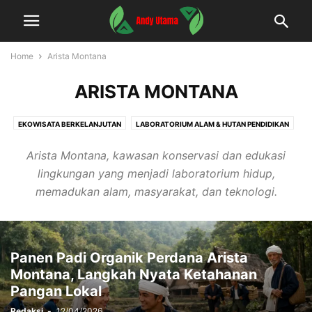
Home
Arista Montana
ARISTA MONTANA
EKOWISATA BERKELANJUTAN
LABORATORIUM ALAM & HUTAN PENDIDIKAN
PEMBERDAYAAN KOMUNITAS
PERTANIAN ORGANIK & AGROFORESTRI
Arista Montana, kawasan konservasi dan edukasi
PROGRAM KONSERVASI LINGKUNGAN
TEKNOLOGI HIJAU & INOVASI
lingkungan yang menjadi laboratorium hidup,
memadukan alam, masyarakat, dan teknologi.
Panen Padi Organik Perdana Arista
Montana, Langkah Nyata Ketahanan
Pangan Lokal
Redaksi
-
12/04/2026