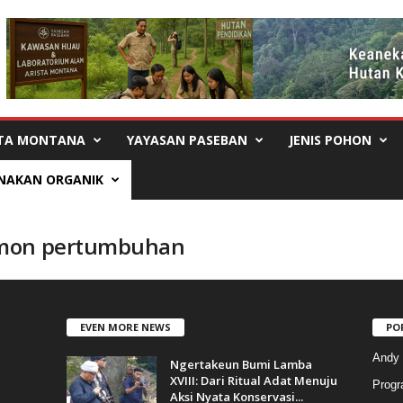
STA MONTANA
YAYASAN PASEBAN
JENIS POHON
NAKAN ORGANIK
rmon pertumbuhan
EVEN MORE NEWS
PO
Andy
Ngertakeun Bumi Lamba
XVIII: Dari Ritual Adat Menuju
Progr
Aksi Nyata Konservasi...