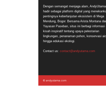
Dengan semangat menjaga alam, AndyUtam
hadir sebagai platform digital yang menekank
pentingnya keberlanjutan ekosistem di Mega
Mendung, Bogor. Bersama Arista Montana da
Yayasan Paseban, situs ini berbagi informasi
kisah inspiratif tentang upaya pelestarian
lingkungan, penanaman pohon, konservasi air
hingga edukasi ekologi.
Contact us:
contact@andyutama.com
© andyutama.com