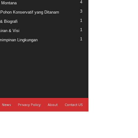
4
a Montana
3
 Pohon Konservatif yang Ditanam
1
 & Biografi
1
iran & Visi
1
impinan Lingkungan
News
Privacy Policy
About
Contact US