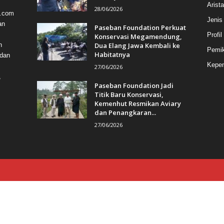
Arist
28/06/2026
a.com
Jenis
an
Paseban Foundation Perkuat
Profil
Konservasi Megamendung,
Dua Elang Jawa Kembali ke
n
Pemik
Habitatnya
 dan
Kepem
27/06/2026
,
Paseban Foundation Jadi
Titik Baru Konservasi,
Kemenhut Resmikan Aviary
dan Penangkaran...
27/06/2026