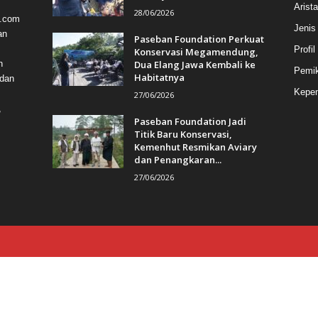
Arist
28/06/2026
a.com
Jenis
an
Paseban Foundation Perkuat
Profil
Konservasi Megamendung,
Dua Elang Jawa Kembali ke
n
Pemik
Habitatnya
 dan
Kepem
27/06/2026
,
Paseban Foundation Jadi
Titik Baru Konservasi,
Kemenhut Resmikan Aviary
dan Penangkaran...
27/06/2026