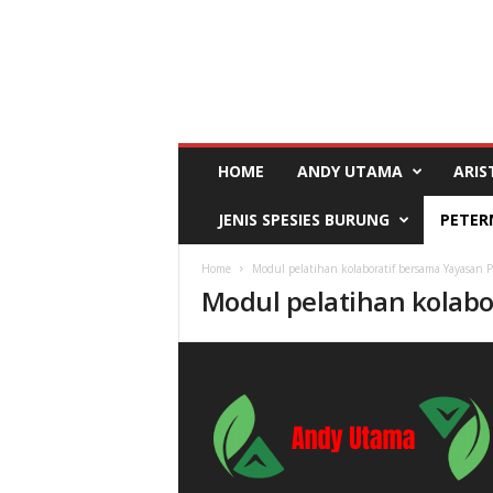
A
n
d
y
U
t
a
HOME
ANDY UTAMA
ARI
m
a
JENIS SPESIES BURUNG
PETER
Home
Modul pelatihan kolaboratif bersama Yayasan 
Modul pelatihan kolab