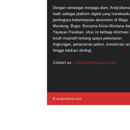
Dengan semangat menjaga alam, AndyUtam
hadir sebagai platform digital yang menekank
pentingnya keberlanjutan ekosistem di Mega
Mendung, Bogor. Bersama Arista Montana da
Yayasan Paseban, situs ini berbagi informasi
kisah inspiratif tentang upaya pelestarian
lingkungan, penanaman pohon, konservasi air
hingga edukasi ekologi.
Contact us:
contact@andyutama.com
© andyutama.com