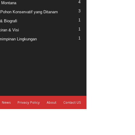
4
a Montana
3
 Pohon Konservatif yang Ditanam
1
 & Biografi
1
iran & Visi
1
impinan Lingkungan
News
Privacy Policy
About
Contact US