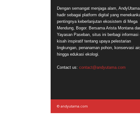
Dengan semangat menjaga alam, AndyUtam
hadir sebagai platform digital yang menekank
pentingnya keberlanjutan ekosistem di Mega
Mendung, Bogor. Bersama Arista Montana da
Yayasan Paseban, situs ini berbagi informasi
kisah inspiratif tentang upaya pelestarian
lingkungan, penanaman pohon, konservasi air
hingga edukasi ekologi.
Contact us:
contact@andyutama.com
© andyutama.com