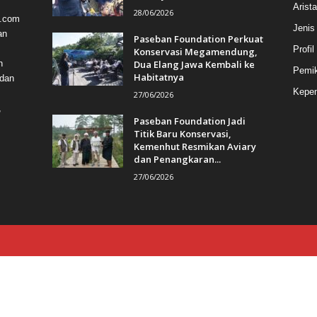
Arist
28/06/2026
a.com
Jenis
an
Paseban Foundation Perkuat
Profil
Konservasi Megamendung,
Dua Elang Jawa Kembali ke
n
Pemik
Habitatnya
 dan
Kepem
27/06/2026
,
Paseban Foundation Jadi
Titik Baru Konservasi,
Kemenhut Resmikan Aviary
dan Penangkaran...
27/06/2026