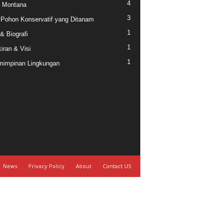
4
a Montana
3
 Pohon Konservatif yang Ditanam
1
 & Biografi
1
iran & Visi
1
impinan Lingkungan
News
Privacy Policy
About
Contact US